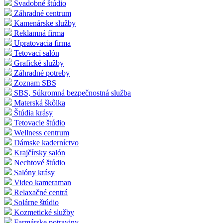
Svadobné štúdio
Záhradné centrum
Kamenárske služby
Reklamná firma
Upratovacia firma
Tetovací salón
Grafické služby
Záhradné potreby
Zoznam SBS
SBS, Súkromná bezpečnostná služba
Materská škôlka
Štúdia krásy
Tetovacie štúdio
Wellness centrum
Dámske kaderníctvo
Krajčírsky salón
Nechtové štúdio
Salóny krásy
Video kameraman
Relaxačné centrá
Solárne štúdio
Kozmetické služby
Farmárske potraviny