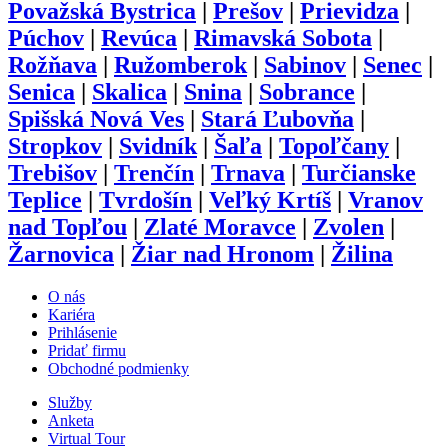
Považská Bystrica
|
Prešov
|
Prievidza
|
Púchov
|
Revúca
|
Rimavská Sobota
|
Rožňava
|
Ružomberok
|
Sabinov
|
Senec
|
Senica
|
Skalica
|
Snina
|
Sobrance
|
Spišská Nová Ves
|
Stará Ľubovňa
|
Stropkov
|
Svidník
|
Šaľa
|
Topoľčany
|
Trebišov
|
Trenčín
|
Trnava
|
Turčianske
Teplice
|
Tvrdošín
|
Veľký Krtíš
|
Vranov
nad Topľou
|
Zlaté Moravce
|
Zvolen
|
Žarnovica
|
Žiar nad Hronom
|
Žilina
O nás
Kariéra
Prihlásenie
Pridať firmu
Obchodné podmienky
Služby
Anketa
Virtual Tour