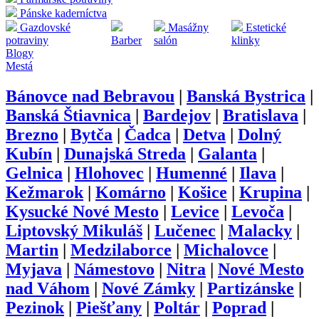
Pánske kaderníctva
Gazdovské
Masážny
Estetické
potraviny
Barber
salón
klinky
Blogy
Mestá
Bánovce nad Bebravou
|
Banská Bystrica
|
Banská Štiavnica
|
Bardejov
|
Bratislava
|
Brezno
|
Bytča
|
Čadca
|
Detva
|
Dolný
Kubín
|
Dunajská Streda
|
Galanta
|
Gelnica
|
Hlohovec
|
Humenné
|
Ilava
|
Kežmarok
|
Komárno
|
Košice
|
Krupina
|
Kysucké Nové Mesto
|
Levice
|
Levoča
|
Liptovský Mikuláš
|
Lučenec
|
Malacky
|
Martin
|
Medzilaborce
|
Michalovce
|
Myjava
|
Námestovo
|
Nitra
|
Nové Mesto
nad Váhom
|
Nové Zámky
|
Partizánske
|
Pezinok
|
Piešťany
|
Poltár
|
Poprad
|