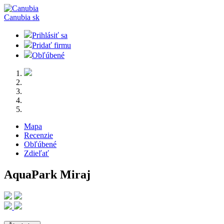
Canubia
sk
Prihlásiť sa
Pridať firmu
Obľúbené
Mapa
Recenzie
Obľúbené
Zdieľať
AquaPark Miraj