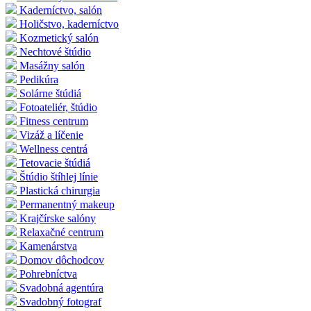
Kaderníctvo, salón
Holičstvo, kaderníctvo
Kozmetický salón
Nechtové štúdio
Masážny salón
Pedikúra
Solárne štúdiá
Fotoateliér, štúdio
Fitness centrum
Vizáž a líčenie
Wellness centrá
Tetovacie štúdiá
Štúdio štíhlej línie
Plastická chirurgia
Permanentný makeup
Krajčírske salóny
Relaxačné centrum
Kamenárstva
Domov dôchodcov
Pohrebníctva
Svadobná agentúra
Svadobný fotograf