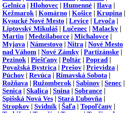
Gelnica
|
Hlohovec
|
Humenné
|
Ilava
|
Kežmarok
|
Komárno
|
Košice
|
Krupina
|
Kysucké Nové Mesto
|
Levice
|
Levoča
|
Liptovský Mikuláš
|
Lučenec
|
Malacky
|
Martin
|
Medzilaborce
|
Michalovce
|
Myjava
|
Námestovo
|
Nitra
|
Nové Mesto
nad Váhom
|
Nové Zámky
|
Partizánske
|
Pezinok
|
Piešťany
|
Poltár
|
Poprad
|
Považská Bystrica
|
Prešov
|
Prievidza
|
Púchov
|
Revúca
|
Rimavská Sobota
|
Rožňava
|
Ružomberok
|
Sabinov
|
Senec
|
Senica
|
Skalica
|
Snina
|
Sobrance
|
Spišská Nová Ves
|
Stará Ľubovňa
|
Stropkov
|
Svidník
|
Šaľa
|
Topoľčany
|
Trebišov
|
Trenčín
|
Trnava
|
Turčianske
Teplice
|
Tvrdošín
|
Veľký Krtíš
|
Vranov