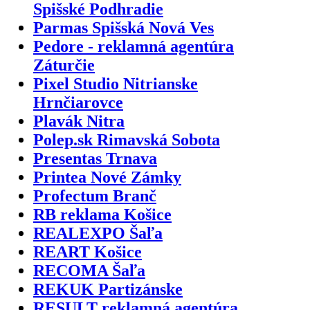
Spišské Podhradie
Parmas Spišská Nová Ves
Pedore - reklamná agentúra
Záturčie
Pixel Studio Nitrianske
Hrnčiarovce
Plavák Nitra
Polep.sk Rimavská Sobota
Presentas Trnava
Printea Nové Zámky
Profectum Branč
RB reklama Košice
REALEXPO Šaľa
REART Košice
RECOMA Šaľa
REKUK Partizánske
RESULT reklamná agentúra