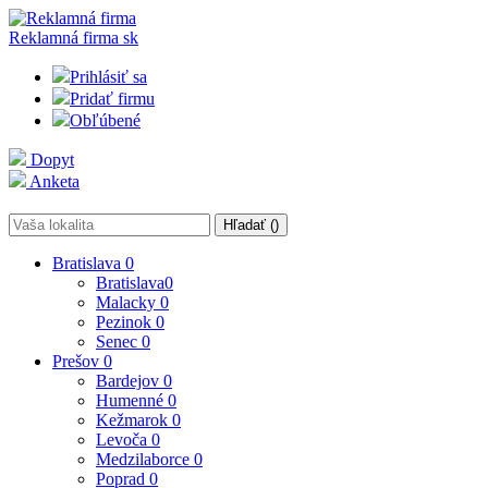
Reklamná firma
sk
Prihlásiť sa
Pridať firmu
Obľúbené
Dopyt
Anketa
Hľadať (
)
Bratislava
0
Bratislava
0
Malacky
0
Pezinok
0
Senec
0
Prešov
0
Bardejov
0
Humenné
0
Kežmarok
0
Levoča
0
Medzilaborce
0
Poprad
0