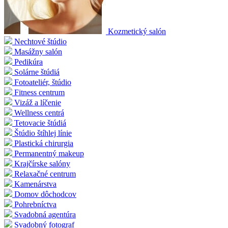
Kozmetický salón
Nechtové štúdio
Masážny salón
Pedikúra
Solárne štúdiá
Fotoateliér, štúdio
Fitness centrum
Vizáž a líčenie
Wellness centrá
Tetovacie štúdiá
Štúdio štíhlej línie
Plastická chirurgia
Permanentný makeup
Krajčírske salóny
Relaxačné centrum
Kamenárstva
Domov dôchodcov
Pohrebníctva
Svadobná agentúra
Svadobný fotograf