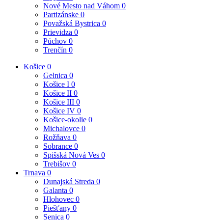
Nové Mesto nad Váhom
0
Partizánske
0
Považská Bystrica
0
Prievidza
0
Púchov
0
Trenčín
0
Košice
0
Gelnica
0
Košice I
0
Košice II
0
Košice III
0
Košice IV
0
Košice-okolie
0
Michalovce
0
Rožňava
0
Sobrance
0
Spišská Nová Ves
0
Trebišov
0
Trnava
0
Dunajská Streda
0
Galanta
0
Hlohovec
0
Piešťany
0
Senica
0