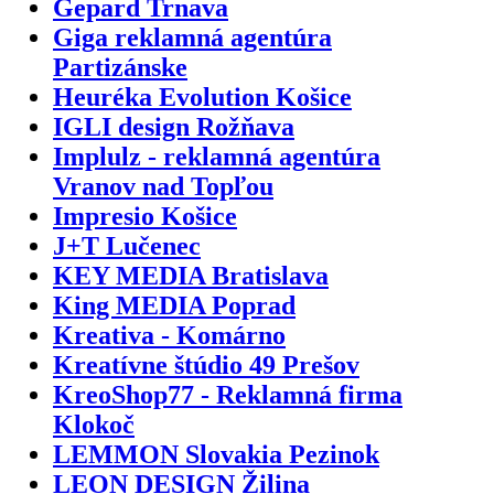
Gepard Trnava
Giga reklamná agentúra
Partizánske
Heuréka Evolution Košice
IGLI design Rožňava
Implulz - reklamná agentúra
Vranov nad Topľou
Impresio Košice
J+T Lučenec
KEY MEDIA Bratislava
King MEDIA Poprad
Kreativa - Komárno
Kreatívne štúdio 49 Prešov
KreoShop77 - Reklamná firma
Klokoč
LEMMON Slovakia Pezinok
LEON DESIGN Žilina