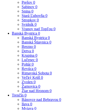
Prešov
0
Sabinov
0
Snina
0
Stará Ľubovňa
0
Stropkov
0
Svidník
0
Vranov nad Topľou
0
Banská Bystrica
0
Banská Bystrica
0
Banská Štiavnica
0
Brezno
0
Detva
0
Krupina
0
Lučenec
0
Poltár
0
Revúca
0
Rimavská Sobota
0
Veľký Krtíš
0
Zvolen
0
Žarnovica
0
Žiar nad Hronom
0
Trenčín
0
Bánovce nad Bebravou
0
Ilava
0
Myjava
0