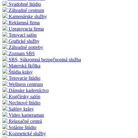
Svadobné štúdio
Záhradné centrum
Kamenárske služby
Reklamná firma
Upratovacia firma
Tetovací salón
Grafické služby
Záhradné potreby
Zoznam SBS
SBS, Súkromná bezpečnostná služba
Materská škôlka
Štúdia krásy
Tetovacie štúdio
Wellness centrum
Dámske kaderníctvo
Krajčírsky salón
Nechtové štúdio
Salóny krásy
Video kameraman
Relaxačné centrá
Solárne štúdio
Kozmetické služby