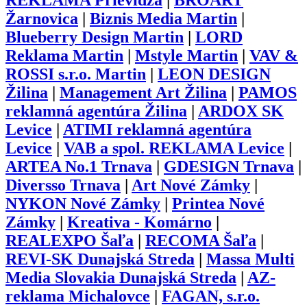
REKLAMA Prievidza
|
BROART
Žarnovica
|
Biznis Media Martin
|
Blueberry Design Martin
|
LORD
Reklama Martin
|
Mstyle Martin
|
VAV &
ROSSI s.r.o. Martin
|
LEON DESIGN
Žilina
|
Management Art Žilina
|
PAMOS
reklamná agentúra Žilina
|
ARDOX SK
Levice
|
ATIMI reklamná agentúra
Levice
|
VAB a spol. REKLAMA Levice
|
ARTEA No.1 Trnava
|
GDESIGN Trnava
|
Diversso Trnava
|
Art Nové Zámky
|
NYKON Nové Zámky
|
Printea Nové
Zámky
|
Kreativa - Komárno
|
REALEXPO Šaľa
|
RECOMA Šaľa
|
REVI-SK Dunajská Streda
|
Massa Multi
Media Slovakia Dunajská Streda
|
AZ-
reklama Michalovce
|
FAGAN, s.r.o.