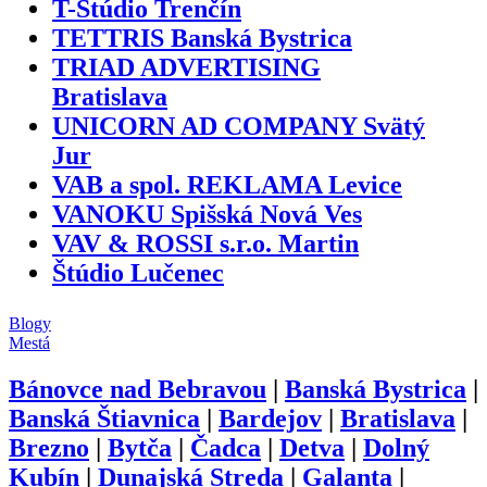
T-Štúdio Trenčín
TETTRIS Banská Bystrica
TRIAD ADVERTISING
Bratislava
UNICORN AD COMPANY Svätý
Jur
VAB a spol. REKLAMA Levice
VANOKU Spišská Nová Ves
VAV & ROSSI s.r.o. Martin
Štúdio Lučenec
Blogy
Mestá
Bánovce nad Bebravou
|
Banská Bystrica
|
Banská Štiavnica
|
Bardejov
|
Bratislava
|
Brezno
|
Bytča
|
Čadca
|
Detva
|
Dolný
Kubín
|
Dunajská Streda
|
Galanta
|