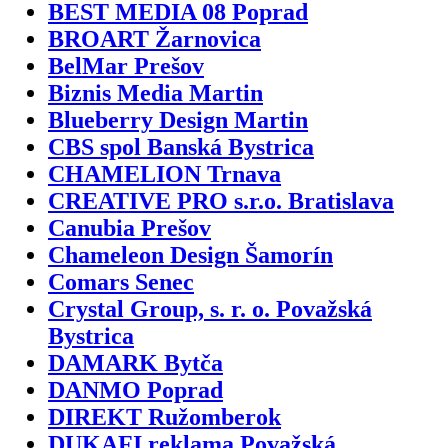
BEST MEDIA 08 Poprad
BROART Žarnovica
BelMar Prešov
Biznis Media Martin
Blueberry Design Martin
CBS spol Banská Bystrica
CHAMELION Trnava
CREATIVE PRO s.r.o. Bratislava
Canubia Prešov
Chameleon Design Šamorín
Comars Senec
Crystal Group, s. r. o. Považská
Bystrica
DAMARK Bytča
DANMO Poprad
DIREKT Ružomberok
DUKAFI reklama Považská