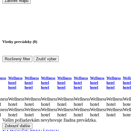
Zatvoriť mapu
Všetky prevádzky (
0
)
Rozširený filter
Zrušiť výber
ness
Wellness
Wellness
Wellness
Wellness
Wellness
Wellness
Wellness
Well
hotel
hotel
hotel
hotel
hotel
hotel
hotel
hotel
hotel
hotel
hotel
hotel
hotel
hotel
hotel
hotel
ness
Wellness
Wellness
Wellness
Wellness
Wellness
Wellness
Wellness
Well
l
hotel
hotel
hotel
hotel
hotel
hotel
hotel
hote
ness
Wellness
Wellness
Wellness
Wellness
Wellness
Wellness
Wellness
Well
l
hotel
hotel
hotel
hotel
hotel
hotel
hotel
hote
Vaším požiadavkám nevyhovuje žiadna prevádzka.
Zobraziť ďalšie