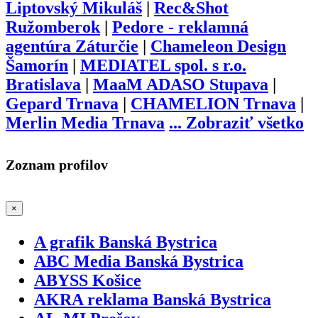
Liptovský Mikuláš
|
Rec&Shot
Ružomberok
|
Pedore - reklamná
agentúra Záturčie
|
Chameleon Design
Šamorín
|
MEDIATEL spol. s r.o.
Bratislava
|
MaaM ADASO Stupava
|
Gepard Trnava
|
CHAMELION Trnava
|
Merlin Media Trnava
...
Zobraziť všetko
Zoznam profilov
×
A grafik Banská Bystrica
ABC Media Banská Bystrica
ABYSS Košice
AKRA reklama Banská Bystrica