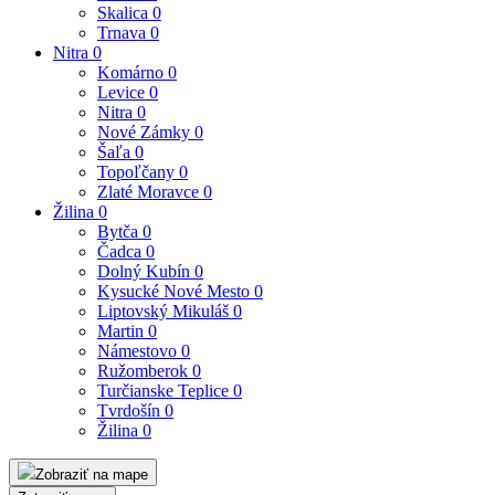
Skalica
0
Trnava
0
Nitra
0
Komárno
0
Levice
0
Nitra
0
Nové Zámky
0
Šaľa
0
Topoľčany
0
Zlaté Moravce
0
Žilina
0
Bytča
0
Čadca
0
Dolný Kubín
0
Kysucké Nové Mesto
0
Liptovský Mikuláš
0
Martin
0
Námestovo
0
Ružomberok
0
Turčianske Teplice
0
Tvrdošín
0
Žilina
0
Zobraziť na mape