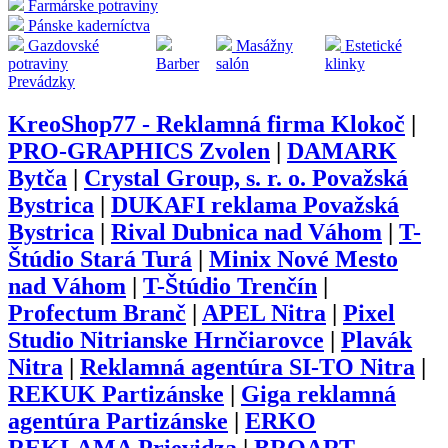
Farmárske potraviny
Pánske kaderníctva
Gazdovské
Masážny
Estetické
potraviny
Barber
salón
klinky
Prevádzky
KreoShop77 - Reklamná firma Klokoč
|
PRO-GRAPHICS Zvolen
|
DAMARK
Bytča
|
Crystal Group, s. r. o. Považská
Bystrica
|
DUKAFI reklama Považská
Bystrica
|
Rival Dubnica nad Váhom
|
T-
Štúdio Stará Turá
|
Minix Nové Mesto
nad Váhom
|
T-Štúdio Trenčín
|
Profectum Branč
|
APEL Nitra
|
Pixel
Studio Nitrianske Hrnčiarovce
|
Plavák
Nitra
|
Reklamná agentúra SI-TO Nitra
|
REKUK Partizánske
|
Giga reklamná
agentúra Partizánske
|
ERKO