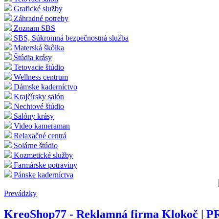
Grafické služby
Záhradné potreby
Zoznam SBS
SBS, Súkromná bezpečnostná služba
Materská škôlka
Štúdia krásy
Tetovacie štúdio
Wellness centrum
Dámske kaderníctvo
Krajčírsky salón
Nechtové štúdio
Salóny krásy
Video kameraman
Relaxačné centrá
Solárne štúdio
Kozmetické služby
Farmárske potraviny
Pánske kaderníctva
Prevádzky
KreoShop77 - Reklamná firma Klokoč
|
P