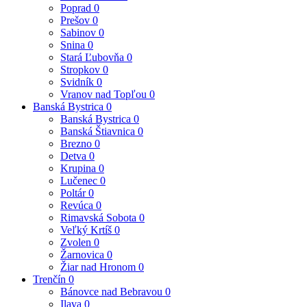
Poprad
0
Prešov
0
Sabinov
0
Snina
0
Stará Ľubovňa
0
Stropkov
0
Svidník
0
Vranov nad Topľou
0
Banská Bystrica
0
Banská Bystrica
0
Banská Štiavnica
0
Brezno
0
Detva
0
Krupina
0
Lučenec
0
Poltár
0
Revúca
0
Rimavská Sobota
0
Veľký Krtíš
0
Zvolen
0
Žarnovica
0
Žiar nad Hronom
0
Trenčín
0
Bánovce nad Bebravou
0
Ilava
0