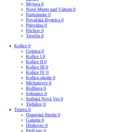
Myjava
0
Nové Mesto nad Váhom
0
Partizánske
0
Považská Bystrica
0
Prievidza
0
Púchov
0
Trenčín
0
Košice
0
Gelnica
0
Košice I
0
Košice II
0
Košice III
0
Košice IV
0
Košice-okolie
0
Michalovce
0
Rožňava
0
Sobrance
0
Spišská Nová Ves
0
Trebišov
0
Trnava
0
Dunajská Streda
0
Galanta
0
Hlohovec
0
Piešťany
0