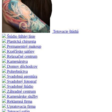
Tetovacie štúdiá
Štúdio štíhlej línie
Plastická chirurgia
Permanentný makeup
Krajčírske salóny
Relaxačné centrum
Kamenárstva
Domov dôchodcov
Pohrebníctva
Svadobná agentúra
Svadobný fotograf
Svadobné štúdio
Záhradné centrum
Kamenárske služby
Reklamná firma
Upratovacia firma
Tetovací salón