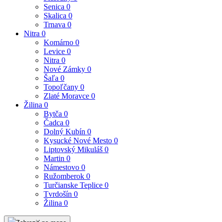
Senica
0
Skalica
0
Trnava
0
Nitra
0
Komárno
0
Levice
0
Nitra
0
Nové Zámky
0
Šaľa
0
Topoľčany
0
Zlaté Moravce
0
Žilina
0
Bytča
0
Čadca
0
Dolný Kubín
0
Kysucké Nové Mesto
0
Liptovský Mikuláš
0
Martin
0
Námestovo
0
Ružomberok
0
Turčianske Teplice
0
Tvrdošín
0
Žilina
0