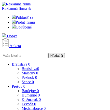
Reklamná firma
sk
Prihlásiť sa
Pridať firmu
Obľúbené
Dopyt
Anketa
Hľadať (
)
Bratislava
0
Bratislava
0
Malacky
0
Pezinok
0
Senec
0
Prešov
0
Bardejov
0
Humenné
0
Kežmarok
0
Levoča
0
Medzilaborce
0