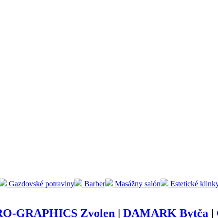
Gazdovské potraviny
Barber
Masážny salón
Estetické klink
RO-GRAPHICS Zvolen
|
DAMARK Bytča
|