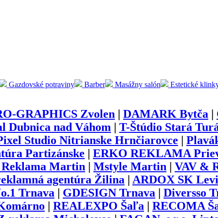
Gazdovské potraviny
Barber
Masážny salón
Estetické klink
RO-GRAPHICS Zvolen
|
DAMARK Bytča
|
al Dubnica nad Váhom
|
T-Štúdio Stará Tur
Pixel Studio Nitrianske Hrnčiarovce
|
Plavá
túra Partizánske
|
ERKO REKLAMA Priev
Reklama Martin
|
Mstyle Martin
|
VAV & R
klamná agentúra Žilina
|
ARDOX SK Levi
.1 Trnava
|
GDESIGN Trnava
|
Diversso T
 Komárno
|
REALEXPO Šaľa
|
RECOMA Ša