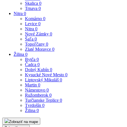
Skalica
0
Trnava
0
Nitra
0
Komárno
0
Levice
0
Nitra
0
Nové Zámky
0
Šaľa
0
Topoľčany
0
Zlaté Moravce
0
Žilina
0
Bytča
0
Čadca
0
Dolný Kubín
0
Kysucké Nové Mesto
0
Liptovský Mikuláš
0
Martin
0
Námestovo
0
Ružomberok
0
Turčianske Teplice
0
Tvrdošín
0
Žilina
0
Zobraziť na mape