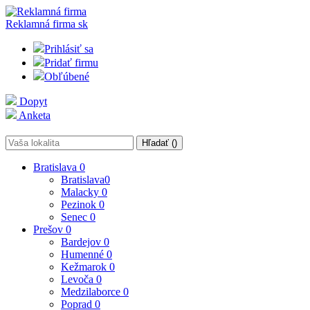
Reklamná firma
sk
Prihlásiť sa
Pridať firmu
Obľúbené
Dopyt
Anketa
Hľadať (
)
Bratislava
0
Bratislava
0
Malacky
0
Pezinok
0
Senec
0
Prešov
0
Bardejov
0
Humenné
0
Kežmarok
0
Levoča
0
Medzilaborce
0
Poprad
0