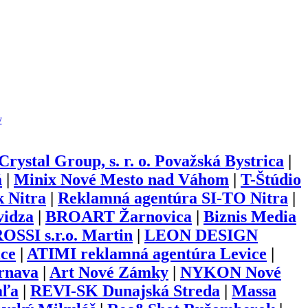
y
Crystal Group, s. r. o. Považská Bystrica
|
á
|
Minix Nové Mesto nad Váhom
|
T-Štúdio
k Nitra
|
Reklamná agentúra SI-TO Nitra
|
idza
|
BROART Žarnovica
|
Biznis Media
OSSI s.r.o. Martin
|
LEON DESIGN
ce
|
ATIMI reklamná agentúra Levice
|
rnava
|
Art Nové Zámky
|
NYKON Nové
ľa
|
REVI-SK Dunajská Streda
|
Massa