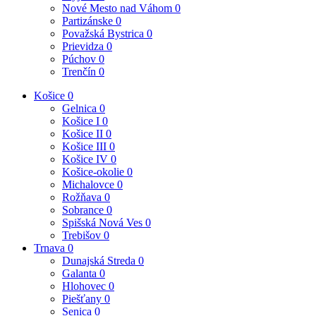
Nové Mesto nad Váhom
0
Partizánske
0
Považská Bystrica
0
Prievidza
0
Púchov
0
Trenčín
0
Košice
0
Gelnica
0
Košice I
0
Košice II
0
Košice III
0
Košice IV
0
Košice-okolie
0
Michalovce
0
Rožňava
0
Sobrance
0
Spišská Nová Ves
0
Trebišov
0
Trnava
0
Dunajská Streda
0
Galanta
0
Hlohovec
0
Piešťany
0
Senica
0