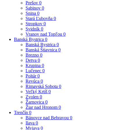
Prešov
0
Sabinov
0
Snina
0
Stará Ľubovňa
0
Stropkov
0
Svidník
0
Vranov nad Topľou
0
Banská Bystrica
0
Banská Bystrica
0
Banská Štiavnica
0
Brezno
0
Detva
0
Krupina
0
Lučenec
0
Poltár
0
Revúca
0
Rimavská Sobota
0
Veľký Krtíš
0
Zvolen
0
Žarnovica
0
Žiar nad Hronom
0
Trenčín
0
Bánovce nad Bebravou
0
Ilava
0
Myjava
0