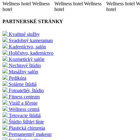
Wellness hotel Wellness
Wellness hotel Wellness
Wellness hotel W
hotel
hotel
hotel
PARTNERSKÉ STRÁNKY
Kvalitné služby
Svadobný kameraman
Kaderníctvo, salón
Holičstvo, kaderníctvo
Kozmetický salón
Nechtové štúdio
Masážny salón
Pedikúra
Solárne štúdiá
Fotoateliér, štúdio
Fitness centrum
Vizáž a líčenie
Wellness centrá
Tetovacie štúdiá
Štúdio štíhlej línie
Plastická chirurgia
Permanentný makeup