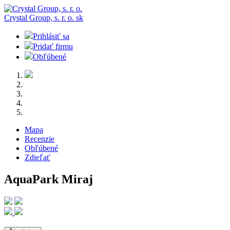
Crystal Group, s. r. o.
sk
Prihlásiť sa
Pridať firmu
Obľúbené
Mapa
Recenzie
Obľúbené
Zdieľať
AquaPark Miraj