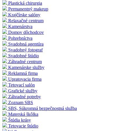
Plastická chirurgia
Permanentný makeup
Krajčírske salóny
Relaxačné centrum
Kamenárstva
Domov dôchodcov
Pohrebníctva
Svadobná agentúra
Svadobný fotograf
Svadobné štúdio
Záhradné centrum
Kamenárske služby
Reklamná firma
Upratovacia firma
Tetovací salón
Grafické služby
Záhradné potreby
Zoznam SBS
SBS, Súkromná bezpečnostná služba
Materská škôlka
Štúdia krásy
Tetovacie štúdio