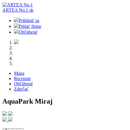
ARTEA No.1
sk
Prihlásiť sa
Pridať firmu
Obľúbené
Mapa
Recenzie
Obľúbené
Zdieľať
AquaPark Miraj