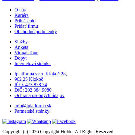
O nás
Kariéra
Prihlásenie
Pridať firmu
Obchodné podmienky
Služby
Anketa
Virtual Tour
Dopyt
Internetová stránka
Iplatforma s.r.o. Klokoč 28,
962 25 Klokoč
IČO: 473 878 74
DiČ: 202 384 9080
Ochrana osobných údajov
info@iplatforma.sk
Partnerské stránky
Copyright (c) 2026 Copyright Holder All Rights Reserved