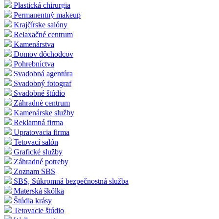
Plastická chirurgia
Permanentný makeup
Krajčírske salóny
Relaxačné centrum
Kamenárstva
Domov dôchodcov
Pohrebníctva
Svadobná agentúra
Svadobný fotograf
Svadobné štúdio
Záhradné centrum
Kamenárske služby
Reklamná firma
Upratovacia firma
Tetovací salón
Grafické služby
Záhradné potreby
Zoznam SBS
SBS, Súkromná bezpečnostná služba
Materská škôlka
Štúdia krásy
Tetovacie štúdio