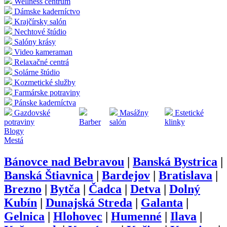
Wellness centrum
Dámske kaderníctvo
Krajčírsky salón
Nechtové štúdio
Salóny krásy
Video kameraman
Relaxačné centrá
Solárne štúdio
Kozmetické služby
Farmárske potraviny
Pánske kaderníctva
Gazdovské
Masážny
Estetické
potraviny
Barber
salón
klinky
Blogy
Mestá
Bánovce nad Bebravou
|
Banská Bystrica
|
Banská Štiavnica
|
Bardejov
|
Bratislava
|
Brezno
|
Bytča
|
Čadca
|
Detva
|
Dolný
Kubín
|
Dunajská Streda
|
Galanta
|
Gelnica
|
Hlohovec
|
Humenné
|
Ilava
|