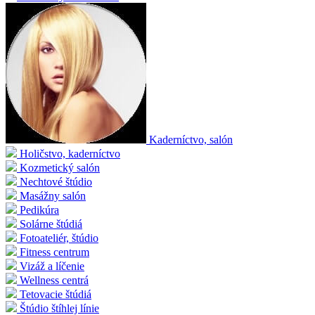
Kaderníctvo, salón
Holičstvo, kaderníctvo
Kozmetický salón
Nechtové štúdio
Masážny salón
Pedikúra
Solárne štúdiá
Fotoateliér, štúdio
Fitness centrum
Vizáž a líčenie
Wellness centrá
Tetovacie štúdiá
Štúdio štíhlej línie