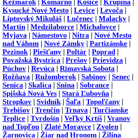
Kežmarok
|
Komárno
|
Košice
|
Krupina
|
Kysucké Nové Mesto
|
Levice
|
Levoča
|
Liptovský Mikuláš
|
Lučenec
|
Malacky
|
Martin
|
Medzilaborce
|
Michalovce
|
Myjava
|
Námestovo
|
Nitra
|
Nové Mesto
nad Váhom
|
Nové Zámky
|
Partizánske
|
Pezinok
|
Piešťany
|
Poltár
|
Poprad
|
Považská Bystrica
|
Prešov
|
Prievidza
|
Púchov
|
Revúca
|
Rimavská Sobota
|
Rožňava
|
Ružomberok
|
Sabinov
|
Senec
|
Senica
|
Skalica
|
Snina
|
Sobrance
|
Spišská Nová Ves
|
Stará Ľubovňa
|
Stropkov
|
Svidník
|
Šaľa
|
Topoľčany
|
Trebišov
|
Trenčín
|
Trnava
|
Turčianske
Teplice
|
Tvrdošín
|
Veľký Krtíš
|
Vranov
nad Topľou
|
Zlaté Moravce
|
Zvolen
|
Žarnovica
|
Žiar nad Hronom
|
Žilina