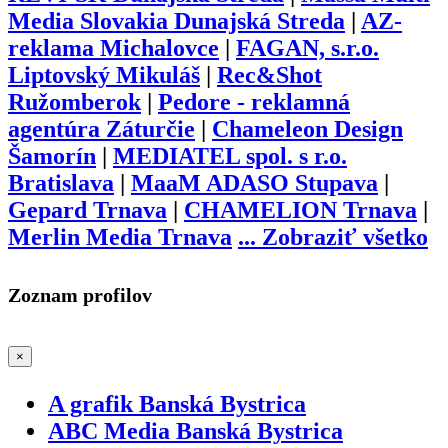
Media Slovakia Dunajská Streda
|
AZ-
reklama Michalovce
|
FAGAN, s.r.o.
Liptovský Mikuláš
|
Rec&Shot
Ružomberok
|
Pedore - reklamná
agentúra Záturčie
|
Chameleon Design
Šamorín
|
MEDIATEL spol. s r.o.
Bratislava
|
MaaM ADASO Stupava
|
Gepard Trnava
|
CHAMELION Trnava
|
Merlin Media Trnava
...
Zobraziť všetko
Zoznam profilov
×
A grafik Banská Bystrica
ABC Media Banská Bystrica