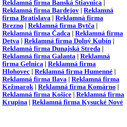
Reklamná firma
Banská Štiavnica
|
Reklamná firma
Bardejov
|
Reklamná
firma
Bratislava
|
Reklamná firma
Brezno
|
Reklamná firma
Bytča
|
Reklamná firma
Čadca
|
Reklamná firma
Detva
|
Reklamná firma
Dolný Kubín
|
Reklamná firma
Dunajská Streda
|
Reklamná firma
Galanta
|
Reklamná
firma
Gelnica
|
Reklamná firma
Hlohovec
|
Reklamná firma
Humenné
|
Reklamná firma
Ilava
|
Reklamná firma
Kežmarok
|
Reklamná firma
Komárno
|
Reklamná firma
Košice
|
Reklamná firma
Krupina
|
Reklamná firma
Kysucké Nové
Mesto
|
Reklamná firma
Levice
|
Reklamná firma
Levoča
|
Reklamná
firma
Liptovský Mikuláš
|
Reklamná