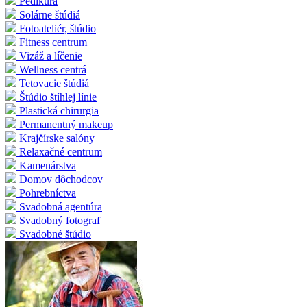
Pedikúra
Solárne štúdiá
Fotoateliér, štúdio
Fitness centrum
Vizáž a líčenie
Wellness centrá
Tetovacie štúdiá
Štúdio štíhlej línie
Plastická chirurgia
Permanentný makeup
Krajčírske salóny
Relaxačné centrum
Kamenárstva
Domov dôchodcov
Pohrebníctva
Svadobná agentúra
Svadobný fotograf
Svadobné štúdio