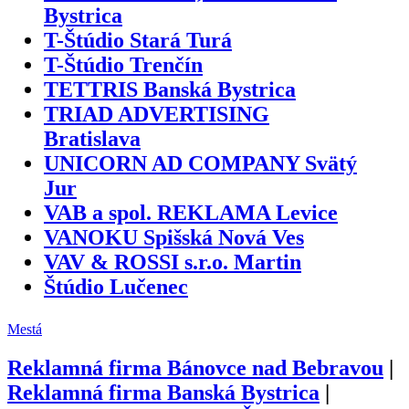
Bystrica
T-Štúdio Stará Turá
T-Štúdio Trenčín
TETTRIS Banská Bystrica
TRIAD ADVERTISING
Bratislava
UNICORN AD COMPANY Svätý
Jur
VAB a spol. REKLAMA Levice
VANOKU Spišská Nová Ves
VAV & ROSSI s.r.o. Martin
Štúdio Lučenec
Mestá
Reklamná firma
Bánovce nad Bebravou
|
Reklamná firma
Banská Bystrica
|