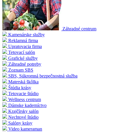
Záhradné centrum
Kamenárske služby
Reklamná firma
Upratovacia firma
Tetovací salón
Grafické služby
Záhradné potreby
Zoznam SBS
SBS, Súkromná bezpečnostná služba
Materská škôlka
Štúdia krásy
Tetovacie štúdio
Wellness centrum
Dámske kaderníctvo
Krajčírsky salón
Nechtové štúdio
Salóny krásy
Video kameraman