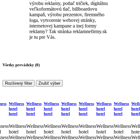
výrobu reklamy, potlač tričiek, digitálnu
veľkoformátovú tlač, billboardovu
kampaň, výrobu prezentov, firemného
loga, vytvorenie webovej stránky,
internetovej kampane a inej formy
reklamy? Tak stránka reklamnefirmy.sk
je tu pre Vás.
Všetky prevádzky (
0
)
Rozširený filter
Zrušiť výber
ness
Wellness
Wellness
Wellness
Wellness
Wellness
Wellness
Wellness
Well
hotel
hotel
hotel
hotel
hotel
hotel
hotel
hotel
hotel
hotel
hotel
hotel
hotel
hotel
hotel
hotel
ness
Wellness
Wellness
Wellness
Wellness
Wellness
Wellness
Wellness
Well
l
hotel
hotel
hotel
hotel
hotel
hotel
hotel
hote
ness
Wellness
Wellness
Wellness
Wellness
Wellness
Wellness
Wellness
Well