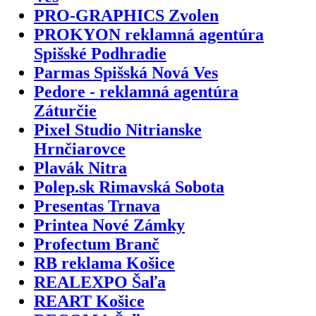
PRO-GRAPHICS Zvolen
PROKYON reklamná agentúra
Spišské Podhradie
Parmas Spišská Nová Ves
Pedore - reklamná agentúra
Záturčie
Pixel Studio Nitrianske
Hrnčiarovce
Plavák Nitra
Polep.sk Rimavská Sobota
Presentas Trnava
Printea Nové Zámky
Profectum Branč
RB reklama Košice
REALEXPO Šaľa
REART Košice