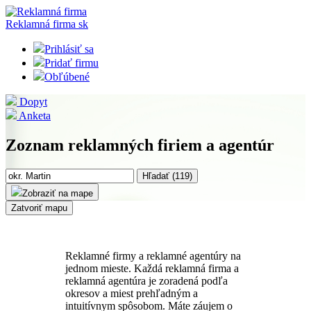
Reklamná firma
sk
Prihlásiť sa
Pridať firmu
Obľúbené
Dopyt
Anketa
Zoznam reklamných firiem a agentúr
Hľadať (
119
)
Zobraziť na mape
Zatvoriť mapu
Reklamné firmy a reklamné agentúry na
jednom mieste. Každá reklamná firma a
reklamná agentúra je zoradená podľa
okresov a miest prehľadným a
intuitívnym spôsobom. Máte záujem o