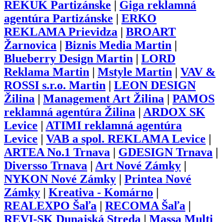
REKUK Partizánske
|
Giga reklamná
agentúra Partizánske
|
ERKO
REKLAMA Prievidza
|
BROART
Žarnovica
|
Biznis Media Martin
|
Blueberry Design Martin
|
LORD
Reklama Martin
|
Mstyle Martin
|
VAV &
ROSSI s.r.o. Martin
|
LEON DESIGN
Žilina
|
Management Art Žilina
|
PAMOS
reklamná agentúra Žilina
|
ARDOX SK
Levice
|
ATIMI reklamná agentúra
Levice
|
VAB a spol. REKLAMA Levice
|
ARTEA No.1 Trnava
|
GDESIGN Trnava
|
Diversso Trnava
|
Art Nové Zámky
|
NYKON Nové Zámky
|
Printea Nové
Zámky
|
Kreativa - Komárno
|
REALEXPO Šaľa
|
RECOMA Šaľa
|
REVI-SK Dunajská Streda
|
Massa Multi