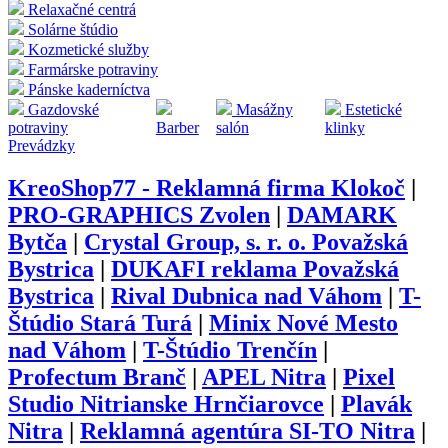
Relaxačné centrá
Solárne štúdio
Kozmetické služby
Farmárske potraviny
Pánske kaderníctva
Gazdovské
Masážny
Estetické
potraviny
Barber
salón
klinky
Prevádzky
KreoShop77 - Reklamná firma Klokoč
|
PRO-GRAPHICS Zvolen
|
DAMARK
Bytča
|
Crystal Group, s. r. o. Považská
Bystrica
|
DUKAFI reklama Považská
Bystrica
|
Rival Dubnica nad Váhom
|
T-
Štúdio Stará Turá
|
Minix Nové Mesto
nad Váhom
|
T-Štúdio Trenčín
|
Profectum Branč
|
APEL Nitra
|
Pixel
Studio Nitrianske Hrnčiarovce
|
Plavák
Nitra
|
Reklamná agentúra SI-TO Nitra
|