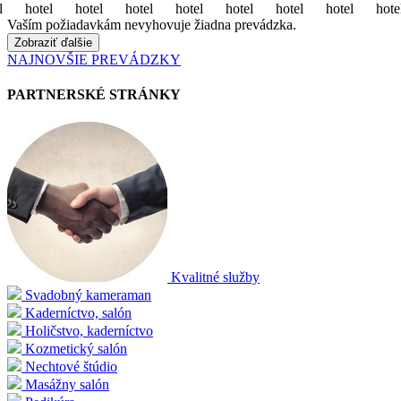
l
hotel
hotel
hotel
hotel
hotel
hotel
hotel
hote
Vaším požiadavkám nevyhovuje žiadna prevádzka.
Zobraziť ďalšie
NAJNOVŠIE PREVÁDZKY
PARTNERSKÉ STRÁNKY
Kvalitné služby
Svadobný kameraman
Kaderníctvo, salón
Holičstvo, kaderníctvo
Kozmetický salón
Nechtové štúdio
Masážny salón