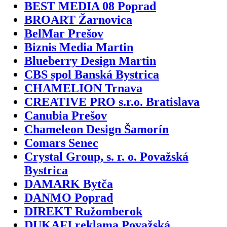
BEST MEDIA 08 Poprad
BROART Žarnovica
BelMar Prešov
Biznis Media Martin
Blueberry Design Martin
CBS spol Banská Bystrica
CHAMELION Trnava
CREATIVE PRO s.r.o. Bratislava
Canubia Prešov
Chameleon Design Šamorín
Comars Senec
Crystal Group, s. r. o. Považská
Bystrica
DAMARK Bytča
DANMO Poprad
DIREKT Ružomberok
DUKAFI reklama Považská