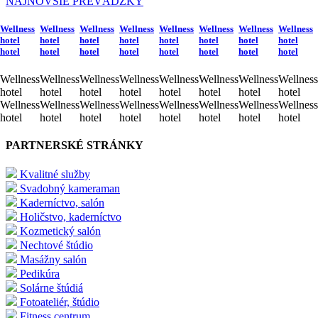
NAJNOVŠIE PREVÁDZKY
Wellness
Wellness
Wellness
Wellness
Wellness
Wellness
Wellness
Wellness
hotel
hotel
hotel
hotel
hotel
hotel
hotel
hotel
hotel
hotel
hotel
hotel
hotel
hotel
hotel
hotel
Wellness
Wellness
Wellness
Wellness
Wellness
Wellness
Wellness
Wellness
hotel
hotel
hotel
hotel
hotel
hotel
hotel
hotel
Wellness
Wellness
Wellness
Wellness
Wellness
Wellness
Wellness
Wellness
hotel
hotel
hotel
hotel
hotel
hotel
hotel
hotel
PARTNERSKÉ STRÁNKY
Kvalitné služby
Svadobný kameraman
Kaderníctvo, salón
Holičstvo, kaderníctvo
Kozmetický salón
Nechtové štúdio
Masážny salón
Pedikúra
Solárne štúdiá
Fotoateliér, štúdio
Fitness centrum