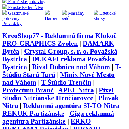
Farmárske potraviny
Pánske kaderníctva
Gazdovské
Masážny
Estetické
potraviny
Barber
salón
klinky
Prevádzky
KreoShop77 - Reklamná firma Klokoč
|
PRO-GRAPHICS Zvolen
|
DAMARK
Bytča
|
Crystal Group, s. r. o. Považská
Bystrica
|
DUKAFI reklama Považská
Bystrica
|
Rival Dubnica nad Váhom
|
T-
Štúdio Stará Turá
|
Minix Nové Mesto
nad Váhom
|
T-Štúdio Trenčín
|
Profectum Branč
|
APEL Nitra
|
Pixel
Studio Nitrianske Hrnčiarovce
|
Plavák
Nitra
|
Reklamná agentúra SI-TO Nitra
|
REKUK Partizánske
|
Giga reklamná
agentúra Partizánske
|
ERKO