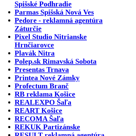
Spišské Podhradie
Parmas Spišská Nová Ves
Pedore - reklamná agentúra
Záturčie
Pixel Studio Nitrianske
Hrnčiarovce
Plavák Nitra
Polep.sk Rimavská Sobota
Presentas Trnava
Printea Nové Zámky
Profectum Branč
RB reklama Košice
REALEXPO Šaľa
REART Košice
RECOMA Šaľa
REKUK Partizánske
RESULT reklamná agentúra