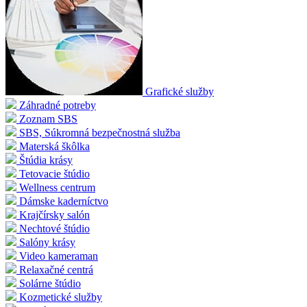
Grafické služby
Záhradné potreby
Zoznam SBS
SBS, Súkromná bezpečnostná služba
Materská škôlka
Štúdia krásy
Tetovacie štúdio
Wellness centrum
Dámske kaderníctvo
Krajčírsky salón
Nechtové štúdio
Salóny krásy
Video kameraman
Relaxačné centrá
Solárne štúdio
Kozmetické služby