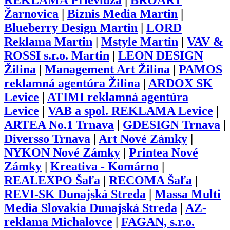
REKLAMA Prievidza
|
BROART
Žarnovica
|
Biznis Media Martin
|
Blueberry Design Martin
|
LORD
Reklama Martin
|
Mstyle Martin
|
VAV &
ROSSI s.r.o. Martin
|
LEON DESIGN
Žilina
|
Management Art Žilina
|
PAMOS
reklamná agentúra Žilina
|
ARDOX SK
Levice
|
ATIMI reklamná agentúra
Levice
|
VAB a spol. REKLAMA Levice
|
ARTEA No.1 Trnava
|
GDESIGN Trnava
|
Diversso Trnava
|
Art Nové Zámky
|
NYKON Nové Zámky
|
Printea Nové
Zámky
|
Kreativa - Komárno
|
REALEXPO Šaľa
|
RECOMA Šaľa
|
REVI-SK Dunajská Streda
|
Massa Multi
Media Slovakia Dunajská Streda
|
AZ-
reklama Michalovce
|
FAGAN, s.r.o.