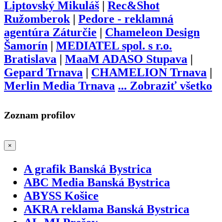
Liptovský Mikuláš
|
Rec&Shot
Ružomberok
|
Pedore - reklamná
agentúra Záturčie
|
Chameleon Design
Šamorín
|
MEDIATEL spol. s r.o.
Bratislava
|
MaaM ADASO Stupava
|
Gepard Trnava
|
CHAMELION Trnava
|
Merlin Media Trnava
...
Zobraziť všetko
Zoznam profilov
×
A grafik Banská Bystrica
ABC Media Banská Bystrica
ABYSS Košice
AKRA reklama Banská Bystrica