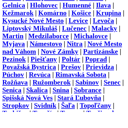
Gelnica
|
Hlohovec
|
Humenné
|
Ilava
|
Kežmarok
|
Komárno
|
Košice
|
Krupina
|
Kysucké Nové Mesto
|
Levice
|
Levoča
|
Liptovský Mikuláš
|
Lučenec
|
Malacky
|
Martin
|
Medzilaborce
|
Michalovce
|
Myjava
|
Námestovo
|
Nitra
|
Nové Mesto
nad Váhom
|
Nové Zámky
|
Partizánske
|
Pezinok
|
Piešťany
|
Poltár
|
Poprad
|
Považská Bystrica
|
Prešov
|
Prievidza
|
Púchov
|
Revúca
|
Rimavská Sobota
|
Rožňava
|
Ružomberok
|
Sabinov
|
Senec
|
Senica
|
Skalica
|
Snina
|
Sobrance
|
Spišská Nová Ves
|
Stará Ľubovňa
|
Stropkov
|
Svidník
|
Šaľa
|
Topoľčany
|
Trebišov
|
Trenčín
|
Trnava
|
Turčianske
Teplice
|
Tvrdošín
|
Veľký Krtíš
|
Vranov