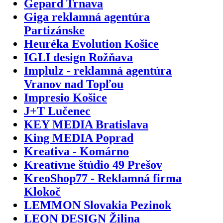
Gepard Trnava
Giga reklamná agentúra
Partizánske
Heuréka Evolution Košice
IGLI design Rožňava
Implulz - reklamná agentúra
Vranov nad Topľou
Impresio Košice
J+T Lučenec
KEY MEDIA Bratislava
King MEDIA Poprad
Kreativa - Komárno
Kreatívne štúdio 49 Prešov
KreoShop77 - Reklamná firma
Klokoč
LEMMON Slovakia Pezinok
LEON DESIGN Žilina