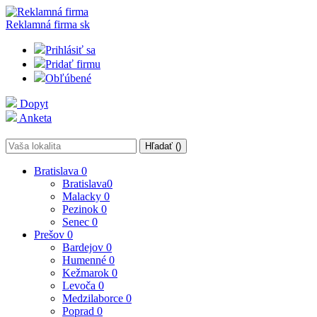
Reklamná firma
sk
Prihlásiť sa
Pridať firmu
Obľúbené
Dopyt
Anketa
Hľadať (
)
Bratislava
0
Bratislava
0
Malacky
0
Pezinok
0
Senec
0
Prešov
0
Bardejov
0
Humenné
0
Kežmarok
0
Levoča
0
Medzilaborce
0
Poprad
0