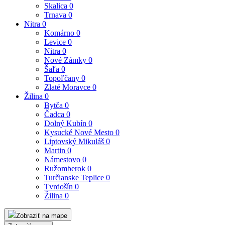
Skalica
0
Trnava
0
Nitra
0
Komárno
0
Levice
0
Nitra
0
Nové Zámky
0
Šaľa
0
Topoľčany
0
Zlaté Moravce
0
Žilina
0
Bytča
0
Čadca
0
Dolný Kubín
0
Kysucké Nové Mesto
0
Liptovský Mikuláš
0
Martin
0
Námestovo
0
Ružomberok
0
Turčianske Teplice
0
Tvrdošín
0
Žilina
0
Zobraziť na mape