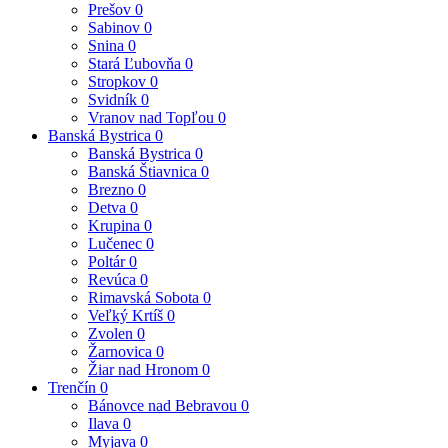
Prešov
0
Sabinov
0
Snina
0
Stará Ľubovňa
0
Stropkov
0
Svidník
0
Vranov nad Topľou
0
Banská Bystrica
0
Banská Bystrica
0
Banská Štiavnica
0
Brezno
0
Detva
0
Krupina
0
Lučenec
0
Poltár
0
Revúca
0
Rimavská Sobota
0
Veľký Krtíš
0
Zvolen
0
Žarnovica
0
Žiar nad Hronom
0
Trenčín
0
Bánovce nad Bebravou
0
Ilava
0
Myjava
0