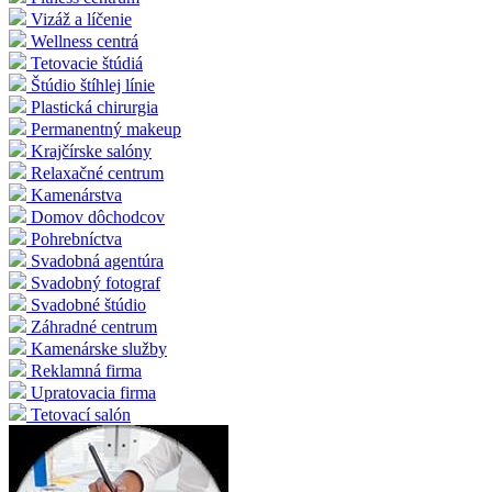
Vizáž a líčenie
Wellness centrá
Tetovacie štúdiá
Štúdio štíhlej línie
Plastická chirurgia
Permanentný makeup
Krajčírske salóny
Relaxačné centrum
Kamenárstva
Domov dôchodcov
Pohrebníctva
Svadobná agentúra
Svadobný fotograf
Svadobné štúdio
Záhradné centrum
Kamenárske služby
Reklamná firma
Upratovacia firma
Tetovací salón