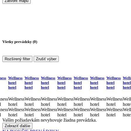
Zatvoriť mapu
Všetky prevádzky (
0
)
Rozširený filter
Zrušiť výber
ness
Wellness
Wellness
Wellness
Wellness
Wellness
Wellness
Wellness
Well
hotel
hotel
hotel
hotel
hotel
hotel
hotel
hotel
hotel
hotel
hotel
hotel
hotel
hotel
hotel
hotel
ness
Wellness
Wellness
Wellness
Wellness
Wellness
Wellness
Wellness
Well
l
hotel
hotel
hotel
hotel
hotel
hotel
hotel
hote
ness
Wellness
Wellness
Wellness
Wellness
Wellness
Wellness
Wellness
Well
l
hotel
hotel
hotel
hotel
hotel
hotel
hotel
hote
Vaším požiadavkám nevyhovuje žiadna prevádzka.
Zobraziť ďalšie