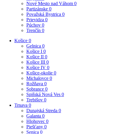
Nové Mesto nad Váhom
0
Partizánske
0
Považská Bystrica
0
Prievidza
0
Púchov
0
Trenčín
0
Košice
0
Gelnica
0
Košice I
0
Košice II
0
Košice III
0
Košice IV
0
Košice-okolie
0
Michalovce
0
Rožňava
0
Sobrance
0
Spišská Nová Ves
0
Trebišov
0
Trnava
0
Dunajská Streda
0
Galanta
0
Hlohovec
0
Piešťany
0
Senica
0