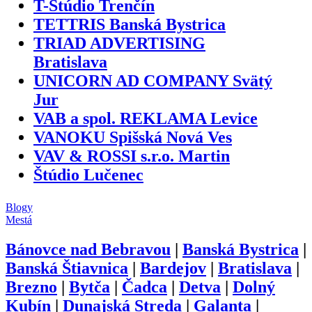
T-Štúdio Trenčín
TETTRIS Banská Bystrica
TRIAD ADVERTISING
Bratislava
UNICORN AD COMPANY Svätý
Jur
VAB a spol. REKLAMA Levice
VANOKU Spišská Nová Ves
VAV & ROSSI s.r.o. Martin
Štúdio Lučenec
Blogy
Mestá
Bánovce nad Bebravou
|
Banská Bystrica
|
Banská Štiavnica
|
Bardejov
|
Bratislava
|
Brezno
|
Bytča
|
Čadca
|
Detva
|
Dolný
Kubín
|
Dunajská Streda
|
Galanta
|