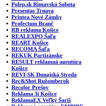
Polep.sk Rimavská Sobota
Presentas Trnava
Printea Nové Zámky
Profectum Branč
RB reklama Košice
REALEXPO Šaľa
REART Košice
RECOMA Šaľa
REKUK Partizánske
RESULT reklamná agentúra
Košice
REVI-SK Dunajská Streda
Rec&Shot Ružomberok
Recolor Prešov
Reklama 3i Košice
ReklamaEX Veľký Šariš