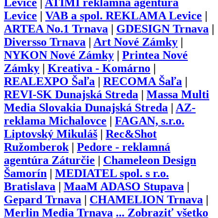
Levice
|
ATIMI reklamná agentúra
Levice
|
VAB a spol. REKLAMA Levice
|
ARTEA No.1 Trnava
|
GDESIGN Trnava
|
Diversso Trnava
|
Art Nové Zámky
|
NYKON Nové Zámky
|
Printea Nové
Zámky
|
Kreativa - Komárno
|
REALEXPO Šaľa
|
RECOMA Šaľa
|
REVI-SK Dunajská Streda
|
Massa Multi
Media Slovakia Dunajská Streda
|
AZ-
reklama Michalovce
|
FAGAN, s.r.o.
Liptovský Mikuláš
|
Rec&Shot
Ružomberok
|
Pedore - reklamná
agentúra Záturčie
|
Chameleon Design
Šamorín
|
MEDIATEL spol. s r.o.
Bratislava
|
MaaM ADASO Stupava
|
Gepard Trnava
|
CHAMELION Trnava
|
Merlin Media Trnava
...
Zobraziť všetko