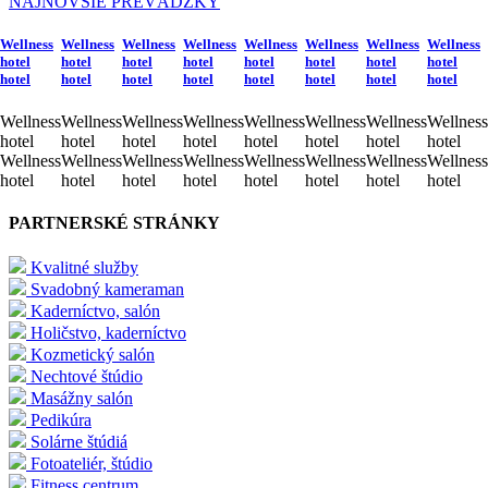
NAJNOVŠIE PREVÁDZKY
Wellness
Wellness
Wellness
Wellness
Wellness
Wellness
Wellness
Wellness
hotel
hotel
hotel
hotel
hotel
hotel
hotel
hotel
hotel
hotel
hotel
hotel
hotel
hotel
hotel
hotel
Wellness
Wellness
Wellness
Wellness
Wellness
Wellness
Wellness
Wellness
hotel
hotel
hotel
hotel
hotel
hotel
hotel
hotel
Wellness
Wellness
Wellness
Wellness
Wellness
Wellness
Wellness
Wellness
hotel
hotel
hotel
hotel
hotel
hotel
hotel
hotel
PARTNERSKÉ STRÁNKY
Kvalitné služby
Svadobný kameraman
Kaderníctvo, salón
Holičstvo, kaderníctvo
Kozmetický salón
Nechtové štúdio
Masážny salón
Pedikúra
Solárne štúdiá
Fotoateliér, štúdio
Fitness centrum