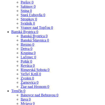
Prešov
0
Sabinov
0
Snina
0
Stará Ľubovňa
0
Stropkov
0
Svidník
0
Vranov nad Topľou
0
Banská Bystrica
0
Banská Bystrica
0
Banská Štiavnica
0
Brezno
0
Detva
0
Krupina
0
Lučenec
0
Poltár
0
Revúca
0
Rimavská Sobota
0
Veľký Krtíš
0
Zvolen
0
Žarnovica
0
Žiar nad Hronom
0
Trenčín
0
Bánovce nad Bebravou
0
Ilava
0
Myjava
0