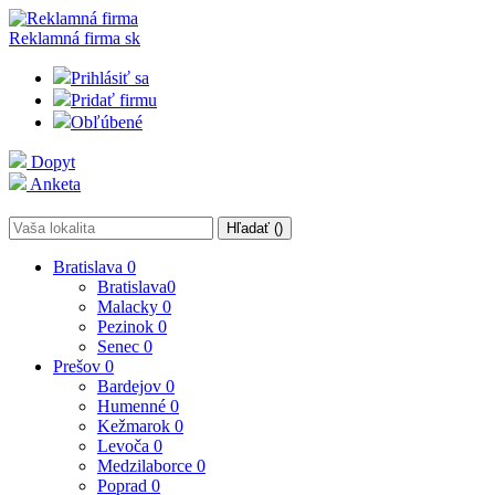
Reklamná firma
sk
Prihlásiť sa
Pridať firmu
Obľúbené
Dopyt
Anketa
Hľadať (
)
Bratislava
0
Bratislava
0
Malacky
0
Pezinok
0
Senec
0
Prešov
0
Bardejov
0
Humenné
0
Kežmarok
0
Levoča
0
Medzilaborce
0
Poprad
0