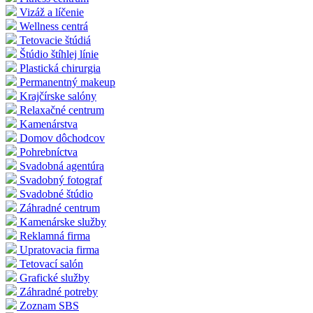
Vizáž a líčenie
Wellness centrá
Tetovacie štúdiá
Štúdio štíhlej línie
Plastická chirurgia
Permanentný makeup
Krajčírske salóny
Relaxačné centrum
Kamenárstva
Domov dôchodcov
Pohrebníctva
Svadobná agentúra
Svadobný fotograf
Svadobné štúdio
Záhradné centrum
Kamenárske služby
Reklamná firma
Upratovacia firma
Tetovací salón
Grafické služby
Záhradné potreby
Zoznam SBS