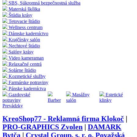
SBS, Súkromná bezpečnostná služba
Materská škôlka
Štúdia krásy
Tetovacie štúdio
Wellness centrum
Dámske kaderníctvo
Krajčírsky salón
Nechtové štúdio
Salóny krásy
Video kameraman
Relaxačné centrá
Solárne štúdio
Kozmetické služby
Farmárske potraviny
Pánske kaderníctva
Gazdovské
Masážny
Estetické
potraviny
Barber
salón
klinky
Prevádzky
KreoShop77 - Reklamná firma Klokoč
|
PRO-GRAPHICS Zvolen
|
DAMARK
Bytča
|
Crystal Group, s. r. o. Považská