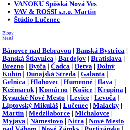
VANOKU Spišská Nová Ves
VAV & ROSSI s.r.o. Martin
Štúdio Lučenec
Blogy
Mestá
Bánovce nad Bebravou
|
Banská Bystrica
|
Banská Štiavnica
|
Bardejov
|
Bratislava
|
Brezno
|
Bytča
|
Čadca
|
Detva
|
Dolný
Kubín
|
Dunajská Streda
|
Galanta
|
Gelnica
|
Hlohovec
|
Humenné
|
Ilava
|
Kežmarok
|
Komárno
|
Košice
|
Krupina
|
Kysucké Nové Mesto
|
Levice
|
Levoča
|
Liptovský Mikuláš
|
Lučenec
|
Malacky
|
Martin
|
Medzilaborce
|
Michalovce
|
Myjava
|
Námestovo
|
Nitra
|
Nové Mesto
nad Váhom
|
Nové Zámky
|
Partizánske
|