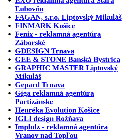
EXO reklamná agentúra Stará
Ľubovňa
FAGAN, s.r.o. Liptovský Mikuláš
FINMARK Košice
Fenix - reklamná agentúra
Záborské
GDESIGN Trnava
GEE & STONE Banská Bystrica
GRAPHIC MASTER Liptovský
Mikuláš
Gepard Trnava
Giga reklamná agentúra
Partizánske
Heuréka Evolution Košice
IGLI design Rožňava
Implulz - reklamná agentúra
Vranov nad Topľou