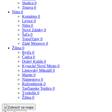
Skalica
0
Trnava
0
Nitra
0
Komárno
0
Levice
0
Nitra
0
Nové Zámky
0
Šaľa
0
Topoľčany
0
Zlaté Moravce
0
Žilina
0
Bytča
0
Čadca
0
Dolný Kubín
0
Kysucké Nové Mesto
0
Liptovský Mikuláš
0
Martin
0
Námestovo
0
Ružomberok
0
Turčianske Teplice
0
Tvrdošín
0
Žilina
0
Zobraziť na mape