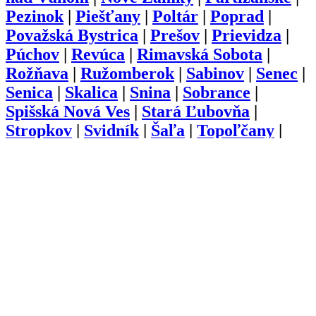
Pezinok
|
Piešťany
|
Poltár
|
Poprad
|
Považská Bystrica
|
Prešov
|
Prievidza
|
Púchov
|
Revúca
|
Rimavská Sobota
|
Rožňava
|
Ružomberok
|
Sabinov
|
Senec
|
Senica
|
Skalica
|
Snina
|
Sobrance
|
Spišská Nová Ves
|
Stará Ľubovňa
|
Stropkov
|
Svidník
|
Šaľa
|
Topoľčany
|
Trebišov
|
Trenčín
|
Trnava
|
Turčianske
Teplice
|
Tvrdošín
|
Veľký Krtíš
|
Vranov
nad Topľou
|
Zlaté Moravce
|
Zvolen
|
Žarnovica
|
Žiar nad Hronom
|
Žilina
O nás
Kariéra
Prihlásenie
Pridať firmu
Obchodné podmienky
Služby