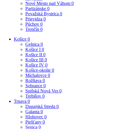
Nové Mesto nad Váhom
0
Partizánske
0
Považská Bystrica
0
Prievidza
0
Púchov
0
Trenčín
0
Košice
0
Gelnica
0
Košice I
0
Košice II
0
Košice III
0
Košice IV
0
Košice-okolie
0
Michalovce
0
Rožňava
0
Sobrance
0
Spišská Nová Ves
0
Trebišov
0
Trnava
0
Dunajská Streda
0
Galanta
0
Hlohovec
0
Piešťany
0
Senica
0