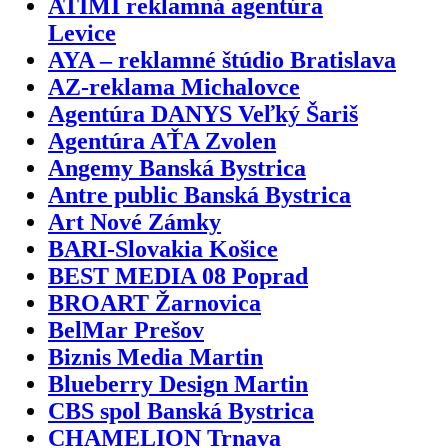
ATIMI reklamná agentúra
Levice
AYA – reklamné štúdio Bratislava
AZ-reklama Michalovce
Agentúra DANYS Veľký Šariš
Agentúra AŤA Zvolen
Angemy Banská Bystrica
Antre public Banská Bystrica
Art Nové Zámky
BARI-Slovakia Košice
BEST MEDIA 08 Poprad
BROART Žarnovica
BelMar Prešov
Biznis Media Martin
Blueberry Design Martin
CBS spol Banská Bystrica
CHAMELION Trnava