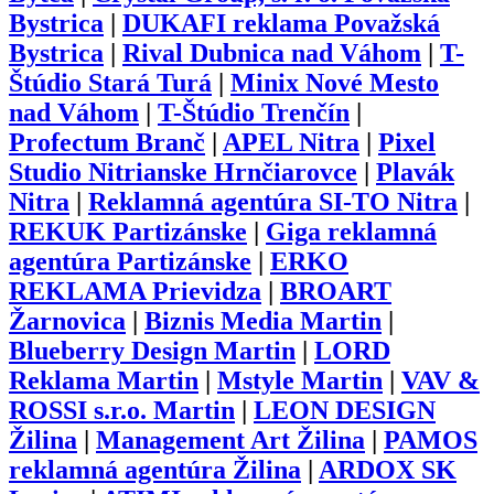
Bystrica
|
DUKAFI reklama Považská
Bystrica
|
Rival Dubnica nad Váhom
|
T-
Štúdio Stará Turá
|
Minix Nové Mesto
nad Váhom
|
T-Štúdio Trenčín
|
Profectum Branč
|
APEL Nitra
|
Pixel
Studio Nitrianske Hrnčiarovce
|
Plavák
Nitra
|
Reklamná agentúra SI-TO Nitra
|
REKUK Partizánske
|
Giga reklamná
agentúra Partizánske
|
ERKO
REKLAMA Prievidza
|
BROART
Žarnovica
|
Biznis Media Martin
|
Blueberry Design Martin
|
LORD
Reklama Martin
|
Mstyle Martin
|
VAV &
ROSSI s.r.o. Martin
|
LEON DESIGN
Žilina
|
Management Art Žilina
|
PAMOS
reklamná agentúra Žilina
|
ARDOX SK