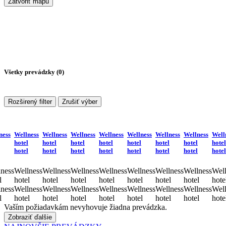
Zatvoriť mapu
Všetky prevádzky (
0
)
Rozširený filter
Zrušiť výber
ness
Wellness
Wellness
Wellness
Wellness
Wellness
Wellness
Wellness
Well
hotel
hotel
hotel
hotel
hotel
hotel
hotel
hotel
hotel
hotel
hotel
hotel
hotel
hotel
hotel
hotel
ness
Wellness
Wellness
Wellness
Wellness
Wellness
Wellness
Wellness
Well
l
hotel
hotel
hotel
hotel
hotel
hotel
hotel
hote
ness
Wellness
Wellness
Wellness
Wellness
Wellness
Wellness
Wellness
Well
l
hotel
hotel
hotel
hotel
hotel
hotel
hotel
hote
Vaším požiadavkám nevyhovuje žiadna prevádzka.
Zobraziť ďalšie